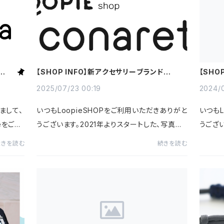
a」商
【SHOP INFO】新アクセサリーブランド
【SHO
「conaretta」がスタート
ー一部
2025/07/23 00:19
2024/0
まして、
いつもLoopieSHOPをご利用いただきありがと
いつもL
eをご愛
うございます。2021年よりスタートした、写真家
うござ
新ブラン
こばやしかをる監修のアクセサリーブランド「Lo
輸遅延
続きを読む
続きを読む
スタート
opie」は、この度改めて正式に商標登録を取得
パーツ
し、新ブランド「conaretta（...
了、させ