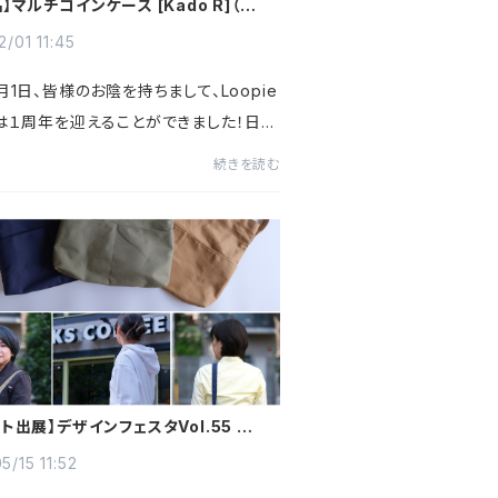
】マルチコインケース [Kado R]（角ア
登場
2/01 11:45
月1日、皆様のお陰を持ちまして、Loopie
Pは１周年を迎えることができました！日頃
pieの商品をご愛用いただいている皆様、リ
続きを読む
ー様に心より感謝申し上げます。1周年を
新商品として登場す...
ト出展】デザインフェスタVol.55 に出
します！
5/15 11:52