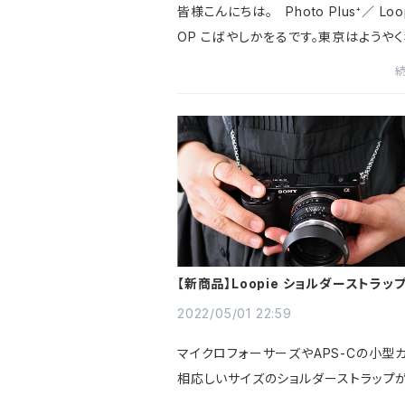
皆様こんにちは。 Photo Plus⁺／ Loop
OP こばやしかをるです。東京はようや
配を感じられるようになったと思いきや
さが戻っている今日。でも、夜が過ごしや
り熟睡できる日が増えてき...
【新商品】Loopie ショルダーストラッ
2022/05/01 22:59
マイクロフォーサーズやAPS-Cの小型
相応しいサイズのショルダーストラップ
す！Loopieならではの、金属をつかわ