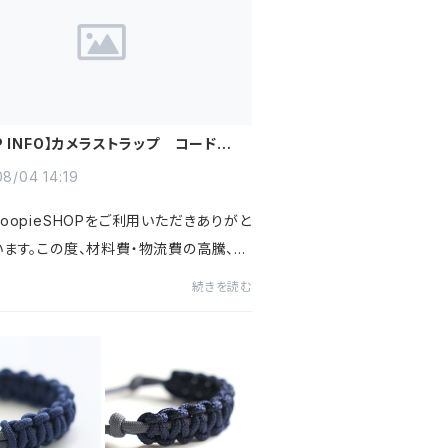
P INFO】カメラストラップ コードカラ
終了について
8/04 14:19
oopieSHOPをご利用いただきありがと
います。この度、材料費・物流費の高騰、運
等の影響を受け、パラコード素材や付属
続きを読む
ーが入手不可となり、一部商品の販売終
ていただくことにな...