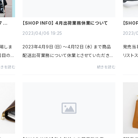
7 に出
【SHOP INFO】 4月出荷業務休業について
【SHO
て
2023/04/06 19:25
2023/0
登場しま
2023年4月9日（日）～4月12日（水）まで商品
発売当初
回目の出
配送出荷業務について休業とさせていただきま
リストス
では扱って
す。同期間中、商品のご注文は可能です。商品の
ペ、キ
続きを読む
続きを読む
・リッペ
お届けが13日（木）以降となりますことをあらか
につい
じめご了承ください。何卒よ...
ていただ