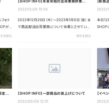
町
【SHOP INFO】年末年始の出荷業務休業につ
【新商品
いて
ール）
2022/12/26 10:54
2022/1
るフォト
2022年12月29日（木）～2023年1月6日（金）ま
本日12
HOPが
で商品配送出荷業務について休業とさせていた
SHO
ッシュ・
だきます。（同期間中、商品のご注文は可能で
Loo
続きを読む
続きを読む
丸地コイ
す。）年内にお届けをご希望の場合は明日、12月
ピータ
27日（火）までにご注文くだ...
記念し、
限定カ
【SHOP INFO】一部商品の値上げについて
【イベン
展いた
2022/09/09 12:01
2022/0