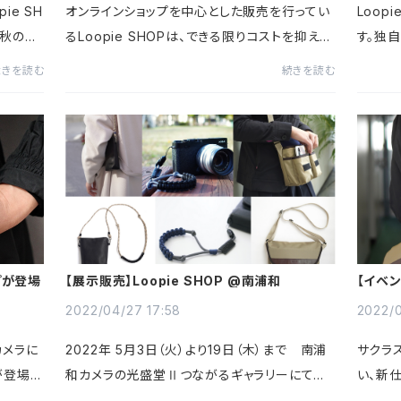
ie SH
オンラインショップを中心とした販売を行ってい
Loop
く秋の気
るLoopie SHOPは、できる限りコストを抑え、
す。独
、少し暑
皆様に「MADE IN TOKYO」の商品をお届けし
今から
続きを読む
続きを読む
すくな
てまいりました。しかしながら、この度の円安に
を始め
よる材料費の高騰、ガソリンの...
いたデザ
プが登場
【展示販売】Loopie SHOP @南浦和
【イベ
ショル
2022/04/27 17:58
2022/0
カメラに
2022年 5月3日（火）より19日（木）まで 南浦
サクラ
が登場で
和カメラの光盛堂Ⅱつながるギャラリーにて開
い、新
ないこと
催中の写真展とともに、Loopie SHOP の商
す。シ