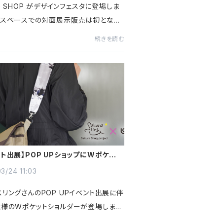
ie SHOP がデザインフェスタに登場しま
自スペースでの対面展示販売は初となり、
ドキドキしています。かつて写真家の活動
続きを読む
た頃（もう15年くらい前）、度々出展して
インフェスタ。今...
ント出展】POP UPショップにWポケット
ダーが登場します！
3/24 11:03
スリングさんのPOP UPイベント出展に伴
仕様のWポケットショルダーが登場しま
ョルダー部分の取り外しが可能で、サクラ